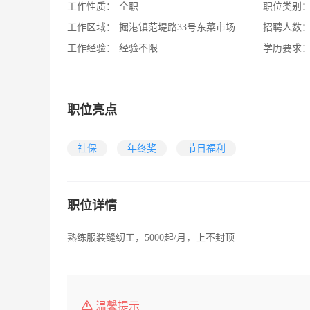
工作性质：
全职
职位类别
工作区域：
掘港镇范堤路33号东菜市场油米厂桥南150米
招聘人数
工作经验：
经验不限
学历要求
职位亮点
社保
年终奖
节日福利
职位详情
熟练服装缝纫工，5000起/月，上不封顶
温馨提示